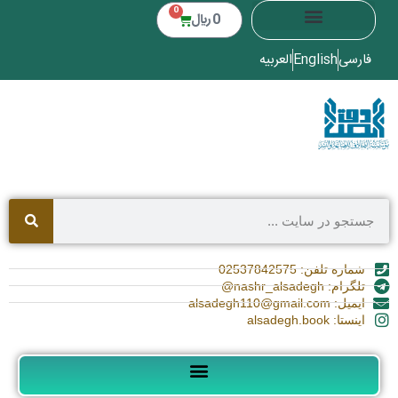
0
0
﷼
فارسی
English
العربیه
شماره تلفن: 02537842575
تلگرام: nashr_alsadegh@
ایمیل: alsadegh110@gmail.com
اینستا: alsadegh.book