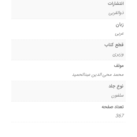
انتشارات
ذوالقربی
زبان
عربی
قطع کتاب
وزیری
مولف
محمد محی الدین عبدالحمید
نوع جلد
سلفون
تعداد صفحه
367