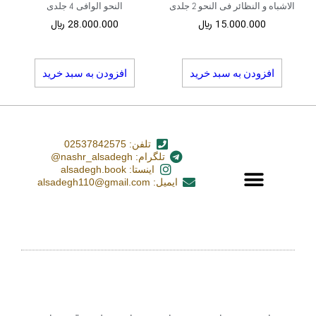
الاشباه و النظائر فی النحو 2 جلدی
النحو الوافی 4 جلدی
15.000.000
﷼
28.000.000
﷼
افزودن به سبد خرید
افزودن به سبد خرید
تلفن: 02537842575
تلگرام: nashr_alsadegh@
اینستا: alsadegh.book
ایمیل: alsadegh110@gmail.com