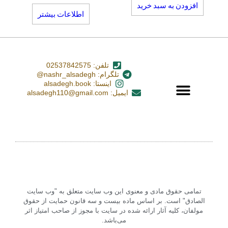
افزودن به سبد خرید
اطلاعات بیشتر
تلفن: 02537842575
تلگرام: nashr_alsadegh@
اینستا: alsadegh.book
ایمیل: alsadegh110@gmail.com
تمامی حقوق مادی و معنوی این وب سایت متعلق به "وب سایت
الصادق" است. بر اساس ماده بیست و سه قانون حمایت از حقوق
مولفان، کلیه آثار ارائه شده در سایت با مجوز از صاحب امتیاز اثر
می‌باشد.‏