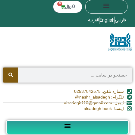
0
0
﷼
فارسی
English
العربیه
شماره تلفن: 02537842575
تلگرام: nashr_alsadegh@
ایمیل: alsadegh110@gmail.com
اینستا: alsadegh.book