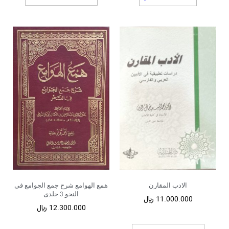
الادب المقارن
همع الهوامع شرح جمع الجوامع فی
النحو 3 جلدی
11.000.000
﷼
12.300.000
﷼