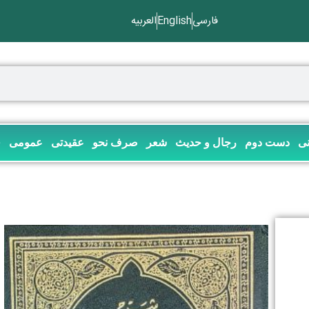
فارسی
English
العربیه
نی
دست دوم
رجال و حدیث
شعر
صرف نحو
عقیدتی
عمومی
ف