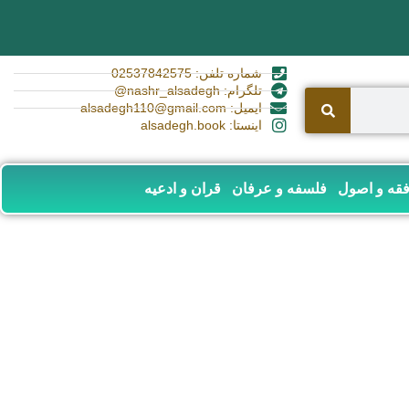
شماره تلفن: 02537842575
تلگرام: nashr_alsadegh@
ایمیل: alsadegh110@gmail.com
اینستا: alsadegh.book
قه و اصول
فلسفه و عرفان
قران و ادعیه