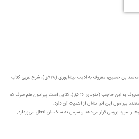
اثر ابو محمد نظام‌ الدین حسن بن محمد بن حسین، معروف به ادیب نیشابورى (۷۲۸ق)، شرح عربى کتاب
کتاب «الشافیه» اثر جمال‌الدین ابى‌عمرو عثمان بن عمر الدوینى، نحوى معروف به ابن حاجب (متوفاى ۶۴۶ق)، کتابى است پیرامون علم صرف که
ها را مورد بررسى قرار مى‌دهد و سپس به ساختمان افعال مى‌پردازد.