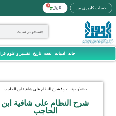
0
0
﷼
حساب کاربری من
خانه
ادبیات
لغت
تاریخ
تفسیر و علوم قرا
خانه
صرف نحو
/
/ شرح النظام علی شافیة ابن الحاجب
شرح النظام علی شافیة ابن
الحاجب