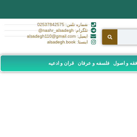
شماره تلفن: 02537842575
تلگرام: nashr_alsadegh@
ایمیل: alsadegh110@gmail.com
اینستا: alsadegh.book
قه و اصول
فلسفه و عرفان
قران و ادعیه