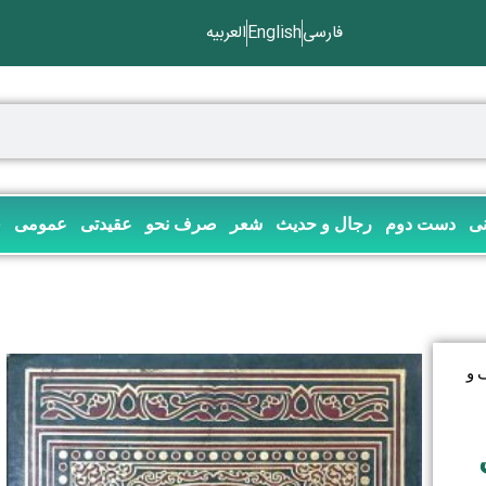
فارسی
English
العربیه
نی
دست دوم
رجال و حدیث
شعر
صرف نحو
عقیدتی
عمومی
ف
 و