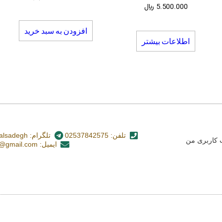
5.500.000
﷼
افزودن به سبد خرید
اطلاعات بیشتر
تلفن: 02537842575
تلگرام: nashr_alsadegh@
کاربری من
ایمیل: alsadegh110@gmail.com