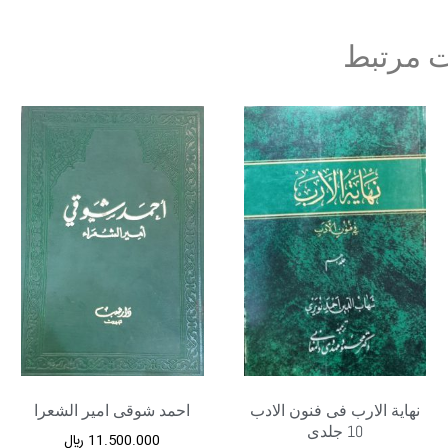
 مرتبط
نهایة الارب فی فنون الادب
احمد شوقی امیر الشعرا
10 جلدی
11.500.000
﷼