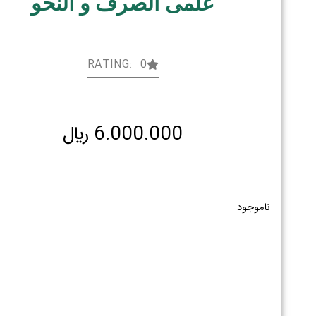
علمی الصرف و النحو
RATING: 0
6.000.000
﷼
ناموجود