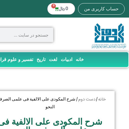
0
0
﷼
حساب کاربری من
خانه
ادبیات
لغت
تاریخ
تفسیر و علوم قرا
خانه
دست دوم
/
/ شرح المکودی علی الالفیة فی علمی الصرف
النحو
شرح المکودی علی الالفیة فی