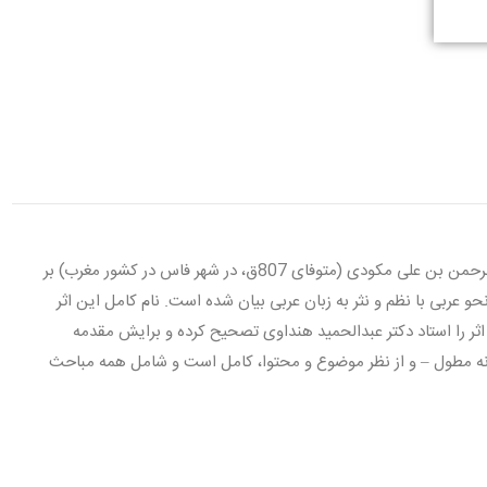
شرح المکودی على الألفیة، شرح استاد نحوى، صرفى و لغت‌شناس، عبدالرحمن بن على مکودى (متوفاى 807ق، در شهر فاس در کشور مغرب) بر
آن یک دوره صرف و نحو عربى با نظم و نثر به زبان عربى بیان شده است. نام کامل این اثر
ثر را استاد دکتر عبدالحمید هنداوى تصحیح کرده و برایش مقدمه
 نه مطول – و از نظر موضوع و محتوا، کامل است و شامل همه مباحث