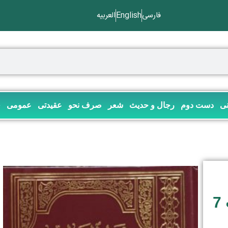
فارسی
English
العربیه
نی
دست دوم
رجال و حدیث
شعر
صرف نحو
عقیدتی
عمومی
ف
شرح الخطیب علی مغنی اللبیب 7