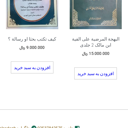
البهجة المرضیة علی الفیة
کیف تکتب بحثا او رسالة ؟
ابن مالک 2 جلدی
9.000.000
﷼
15.000.000
﷼
افزودن به سبد خرید
افزودن به سبد خرید
تلفن: 02537842575
تلگرام: nashr_alsadegh@