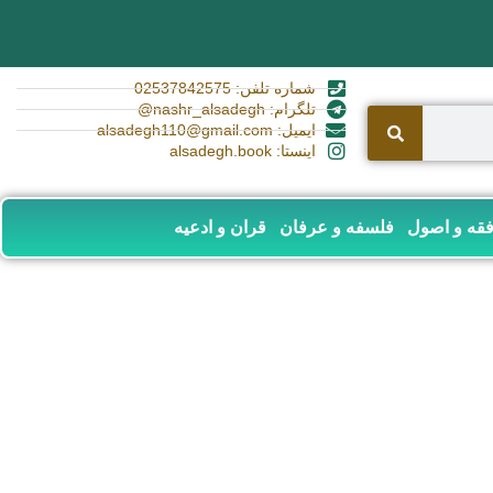
شماره تلفن: 02537842575
تلگرام: nashr_alsadegh@
ایمیل: alsadegh110@gmail.com
اینستا: alsadegh.book
قه و اصول
فلسفه و عرفان
قران و ادعیه