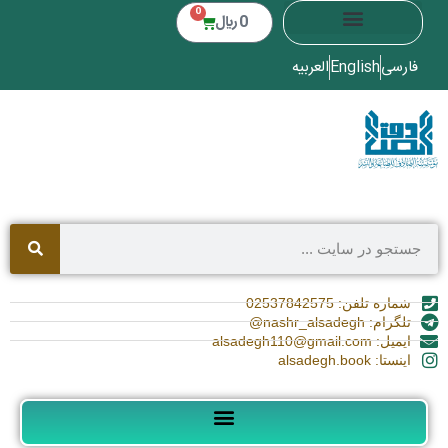
0
0
﷼
فارسی
English
العربیه
شماره تلفن: 02537842575
تلگرام: nashr_alsadegh@
ایمیل: alsadegh110@gmail.com
اینستا: alsadegh.book