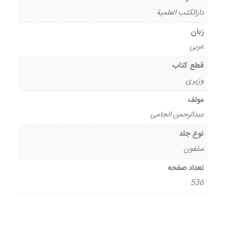
دارالکتب العلمیة
زبان
عربی
قطع کتاب
وزیری
مولف
عبدالرحمن الجامی
نوع جلد
سلفون
تعداد صفحه
536