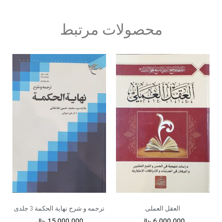
محصولات مرتبط
العقل العملی
ترجمه و شرح نهایة الحکمة 3 جلدی
6.000.000
﷼
15.000.000
﷼