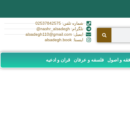
شماره تلفن: 02537842575
تلگرام: nashr_alsadegh@
ایمیل: alsadegh110@gmail.com
اینستا: alsadegh.book
قه و اصول
فلسفه و عرفان
قران و ادعیه