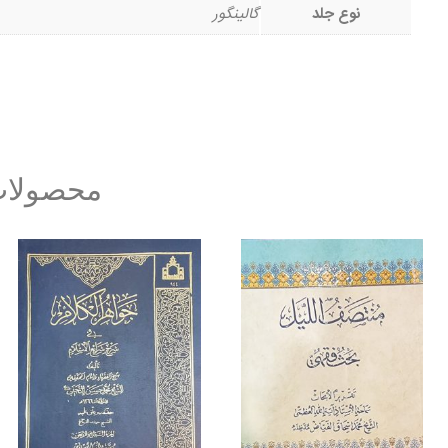
نوع جلد
گالینگور
محصولات