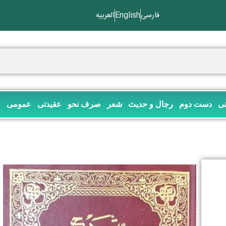
فارسی
English
العربیه
نی
دست دوم
رجال و حدیث
شعر
صرف نحو
عقیدتی
عمومی
ف