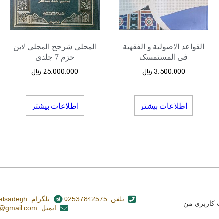
القواعد الاصولیة و الفقهیة
المحلی شرجح المجلی لابن
فی المستمسک
حزم 7 جلدی
3.500.000
﷼
25.000.000
﷼
اطلاعات بیشتر
اطلاعات بیشتر
تلفن: 02537842575
تلگرام: nashr_alsadegh@
کاربری من
ایمیل: alsadegh110@gmail.com