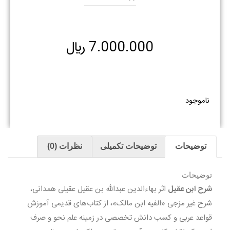
7.000.000
﷼
ناموجود
توضیحات
توضیحات تکمیلی
نظرات (0)
توضیحات
شرح ابن عقیل
اثر بهاءالدین عبدالله بن عقیل عقیلى همدانى،
شرح غیر مزجى «الفیه ابن مالک»، از کتاب‌هاى قدیمى آموزش
قواعد عربى و کسب دانش تخصصى در زمینه علم نحو و صرف