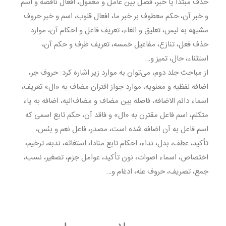
حذف مبتدا یا خبر، فصل بین عامل و معمول، افعال ناقصه و اسم
و خبر آن، حکم معطوف بر خبر ما، افعال قلوب، اسم و خبر حروف
مشبهه به لیس، تعلیق و الغاء، تعریف فاعل و احکام آن، موارد
حذف فعل، تنازع، مفاعیل خمسه، تعریف ظرف و حکم آن،
استثناء، حال، تمیز و…
از مباحث جلد دوم، مى‌توان به موارد زیر اشاره کرد: حروف جر،
اضافه لفظیه و معنویه، موارد جواز اقتران مضاف به «ال» تعریف،
اسماء دائم الاضافه، فاصله بین مضاف و مضاف‌الیه، اضافه به یاء
متکلم، اسم فاعل مقترن به «ال» و فاقد آن، حکم تابع اسمى که
اسم فاعل به آن اضافه شده است، مصدر، فاعل نعم و بئس،
تأکید، عطف، بدل، نداء، احکام تابع منادا، استغاثه، ندبه، ترخیم،
اختصاص، اسماء اصوات، نون تأکید، عوامل جزم، تصغیر، نسب،
جمع، تصریف، حروف عله، ادغام و…