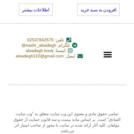
افزودن به سبد خرید
اطلاعات بیشتر
تلفن: 02537842575
تلگرام: nashr_alsadegh@
اینستا: alsadegh.book
ایمیل: alsadegh110@gmail.com
تمامی حقوق مادی و معنوی این وب سایت متعلق به "وب سایت
الصادق" است. بر اساس ماده بیست و سه قانون حمایت از حقوق
مولفان، کلیه آثار ارائه شده در سایت با مجوز از صاحب امتیاز اثر
می‌باشد.‏