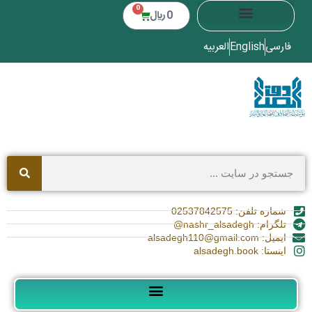
0
0
﷼
فارسی
English
العربیه
شماره تلفن: 02537842575
تلگرام: nashr_alsadegh@
ایمیل: alsadegh110@gmail.com
اینستا: alsadegh.book