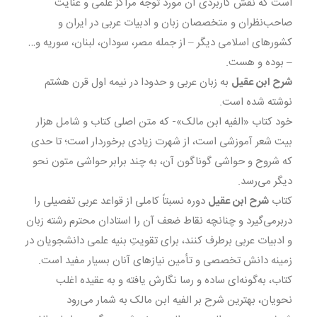
است که نقش کاربردى آن مورد توجه مراکز علمى و عنایت
صاحب‌نظران و متخصصان زبان و ادبیات عربى در ایران و
کشورهاى اسلامى دیگر – از جمله مصر، سودان، لبنان، سوریه و…
– بوده و هست.
شرح ابن عقیل
به زبان عربى و حدودا در نیمه اول قرن هشتم
نوشته شده است.
خود کتاب «الفیه ابن مالک»- که متن اصلى کتاب و شامل هزار
بیت شعر آموزشى است، از شهرت زیادى برخوردار است؛ تا حدى
که شروح و حواشى گوناگون آن، به چند برابر حواشى متون نحو
دیگر مى‌رسد.
کتاب
شرح ابن عقیل
دوره نسبتاً کاملى از قواعد عربى تفصیلى را
دربرمى‌گیرد و چنانچه نقاط ضعف آن را استادان محترم رشته زبان
و ادبیات عربى برطرف کنند، براى تقویتِ بنیه علمى دانشجویان در
زمینه دانش تخصصى و تأمین نیازهاى آنان بسیار مفید است.
کتاب، به‌گونه‌اى ساده و رسا نگارش یافته و به عقیده اغلب
نحویان، بهترین شرح بر الفیه ابن مالک به شمار مى‌رود