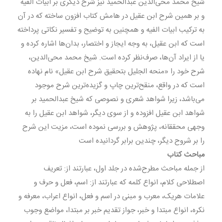
شیخ محمد محى‌الدین عبدالحمید نیز شرح دیگرى بر ابیات الفیه
و بر همین شرح ابن عقیل در هامش کتاب افزون ساخته که در آن
به ترکیب ابیات الفیه و همچنین به توضیح و تفسیر نکاتى پرداخته
است که ابن عقیل، به وجه ایجاز و اختصار، بدان‌ها اشاره کرده و
یا از ایراد آن‌ها، صرف‌نظر کرده است. شیخ محمد محى‌الدین،
شرح خود را «منحه الجلیل بتحقیق شرح ابن عقیل» نام نهاده
است که در واقع، منقح‌ترین چاپ و گزیده‌ترین شرح موجود
مى‌باشد، زیرا شواهد شعرى و نصوصى که شیخ عبدالحمید بر
شواهد ابن عقیل افزوده و از سوى دیگر، شواهد ابن عقیل را به
وجهى محققانه، پژوهش و بررسى نموده است، مزیت این شرح
را بر شروح دیگر، چندین برابر گردانیده است
مباحث کتاب
از جمله مباحث مطرح‌شده در جلد اول، عبارتند از: تعریف
اصطلاحى کلام، انواع کلمه که عبارتند از: اسم، فعل و حرف و
علامات هریک، معرب و مبنى در اسم و فعل، انواع اعراب، معرفه و
نکره، انواع مبتدا و خبر، جواز تقدیم خبر بر مبتدا، مواضع وجوب