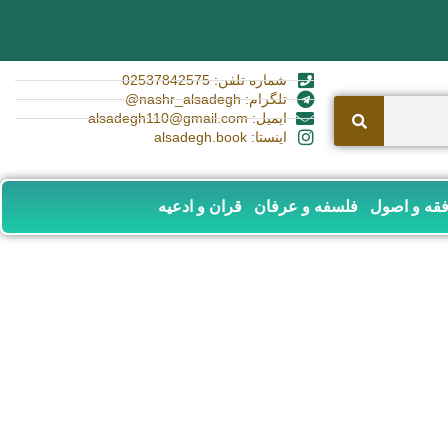
شماره تلفن: 02537842575
تلگرام: nashr_alsadegh@
ایمیل: alsadegh110@gmail.com
اینستا: alsadegh.book
قه و اصول
فلسفه و عرفان
قران و ادعیه