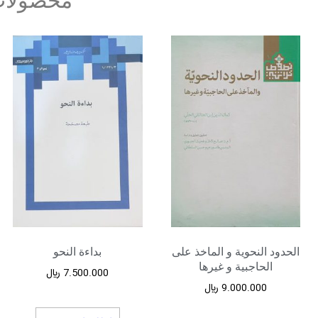
محصولات
الحدود النحویة و الماخذ علی
بداءة النحو
الحاجبیة و غیرها
7.500.000
﷼
9.000.000
﷼