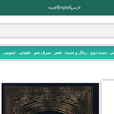
فارسی
English
العربیه
نی
دست دوم
رجال و حدیث
شعر
صرف نحو
عقیدتی
عمومی
ف