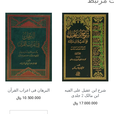
 مرتبط
شرح ابن عقیل علی الفیه
البرهان فی اعراب القرآن
ابن مالک 2 جلدی
10.500.000
﷼
17.000.000
﷼