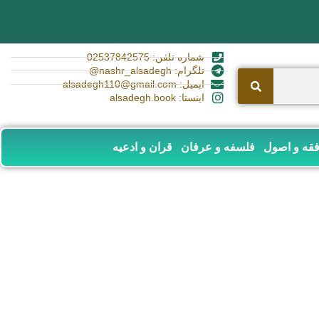
شماره تلفن: 02537842575
تلگرام: nashr_alsadegh@
ایمیل: alsadegh110@gmail.com
اینستا: alsadegh.book
قه و اصول
فلسفه و عرفان
قران و ادعیه