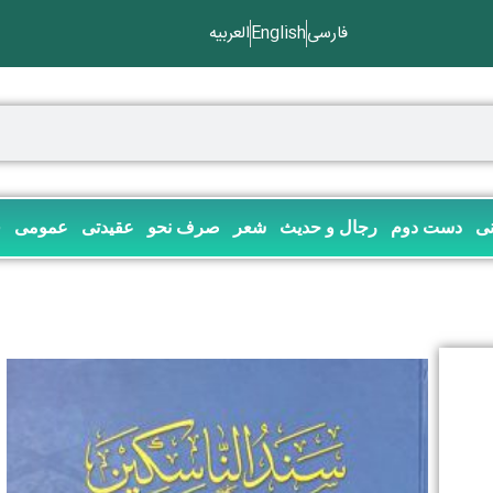
فارسی
English
العربیه
نی
دست دوم
رجال و حدیث
شعر
صرف نحو
عقیدتی
عمومی
ف