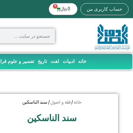
0
0
﷼
حساب کاربری من
خانه
ادبیات
لغت
تاریخ
تفسیر و علوم قرا
خانه
فقه و اصول
/
/ سند الناسکین
سند الناسکین