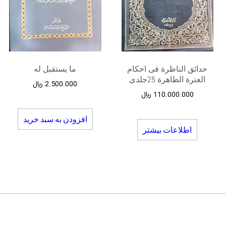
حدائق الناظرة فی احکام
ما یستقبل له
العترة الطاهرة 25جلدی
2.500.000
﷼
110.000.000
﷼
افزودن به سبد خرید
اطلاعات بیشتر