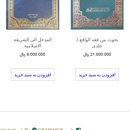
بحوث من فقه الواقع 3
المدخل الی الشریعة
جلدی
الاسلامیة
21.000.000
﷼
8.000.000
﷼
افزودن به سبد خرید
افزودن به سبد خرید
تلفن: 02537842575
تلگرام: nashr_alsadegh@