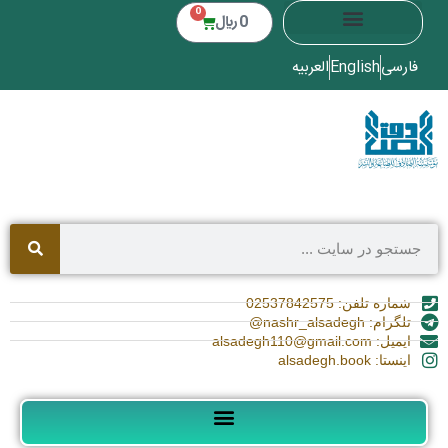
0
0
﷼
فارسی
English
العربیه
شماره تلفن: 02537842575
تلگرام: nashr_alsadegh@
ایمیل: alsadegh110@gmail.com
اینستا: alsadegh.book