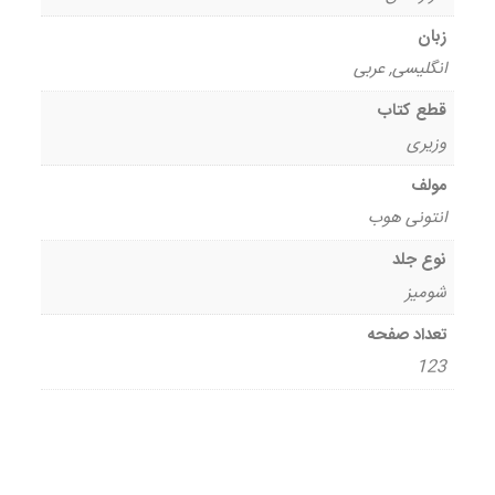
زبان
انگلیسی, عربی
قطع کتاب
وزیری
مولف
انتونی هوب
نوع جلد
شومیز
تعداد صفحه
123