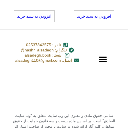
افزودن به سبد خرید
افزودن به سبد خرید
تلفن: 02537842575
تلگرام: nashr_alsadegh@
اینستا: alsadegh.book
ایمیل: alsadegh110@gmail.com
تمامی حقوق مادی و معنوی این وب سایت متعلق به "وب سایت
الصادق" است. بر اساس ماده بیست و سه قانون حمایت از حقوق
مولفان، کلیه آثار ارائه شده در سایت با مجوز از صاحب امتیاز اثر