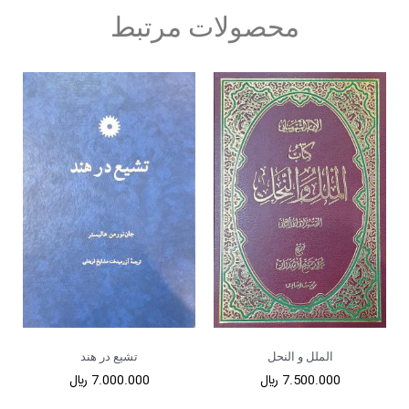
محصولات مرتبط
الملل و النحل
تشیع در هند
7.500.000
﷼
7.000.000
﷼