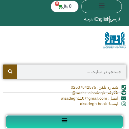
0
0
﷼
فارسی
English
العربیه
شماره تلفن: 02537842575
تلگرام: nashr_alsadegh@
ایمیل: alsadegh110@gmail.com
اینستا: alsadegh.book