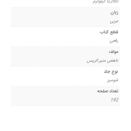
0,260 کیلوگرم
زبان
عربی
قطع کتاب
رقعی
مولف
ناهض منیر الریس
نوع جلد
شومیز
تعداد صفحه
192