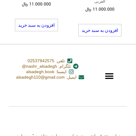
العربی
11.000.000
﷼
11.000.000
﷼
افزودن به سبد خرید
افزودن به سبد خرید
تلفن: 02537842575
تلگرام: nashr_alsadegh@
اینستا: alsadegh.book
ایمیل: alsadegh110@gmail.com
تمامی حقوق مادی و معنوی این وب سایت متعلق به "وب سایت