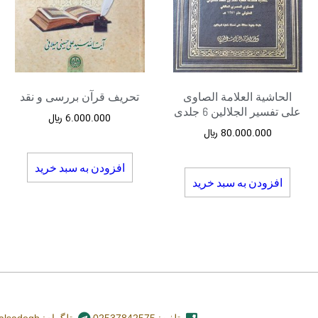
الحاشیة العلامة الصاوی
تحریف قرآن بررسی و نقد
علی تفسیر الجلالین 6 جلدی
6.000.000
﷼
80.000.000
﷼
افزودن به سبد خرید
افزودن به سبد خرید
تلفن: 02537842575
تلگرام: nashr_alsadegh@