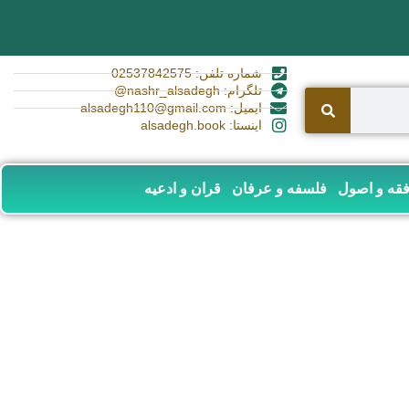
شماره تلفن: 02537842575
تلگرام: nashr_alsadegh@
ایمیل: alsadegh110@gmail.com
اینستا: alsadegh.book
قه و اصول
فلسفه و عرفان
قران و ادعیه