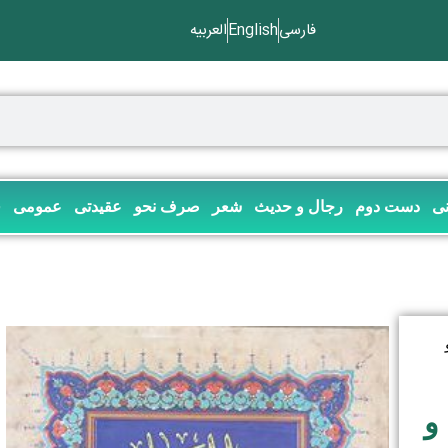
فارسی
English
العربیه
نی
دست دوم
رجال و حدیث
شعر
صرف نحو
عقیدتی
عمومی
ف
و