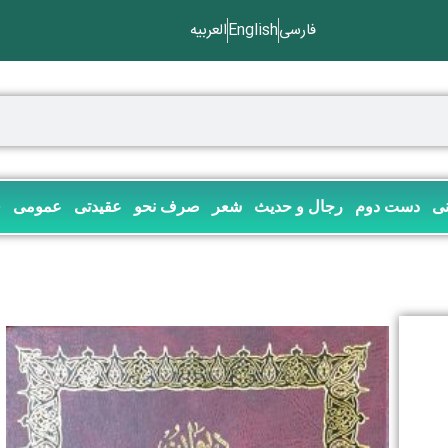
فارسی
English
العربیه
نی
دست دوم
رجال و حدیث
شعر
صرف نحو
عقیدتی
عمومی
ف