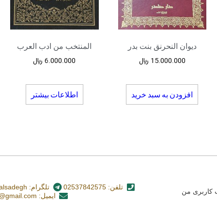
دیوان النحرنق بنت بدر
المنتخب من ادب العرب
15.000.000
﷼
6.000.000
﷼
افزودن به سبد خرید
اطلاعات بیشتر
تلفن: 02537842575
تلگرام: nashr_alsadegh@
کاربری من
ایمیل: alsadegh110@gmail.com