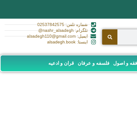
شماره تلفن: 02537842575
تلگرام: nashr_alsadegh@
ایمیل: alsadegh110@gmail.com
اینستا: alsadegh.book
قه و اصول
فلسفه و عرفان
قران و ادعیه