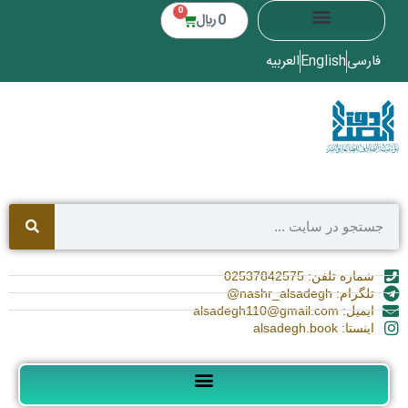
0
0
﷼
فارسی
English
العربیه
شماره تلفن: 02537842575
تلگرام: nashr_alsadegh@
ایمیل: alsadegh110@gmail.com
اینستا: alsadegh.book