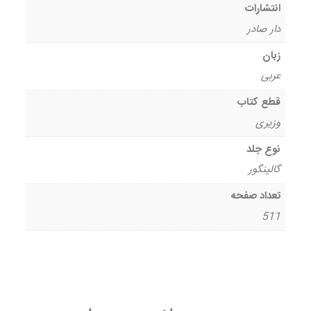
انتشارات
دار صادر
زبان
عربی
قطع کتاب
وزیری
نوع جلد
گالینگور
تعداد صفحه
511