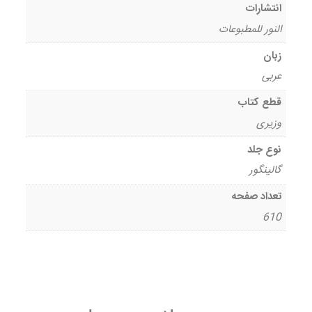
انتشارات
النور للمطبوعات
زبان
عربی
قطع کتاب
وزیری
نوع جلد
گالینگور
تعداد صفحه
610