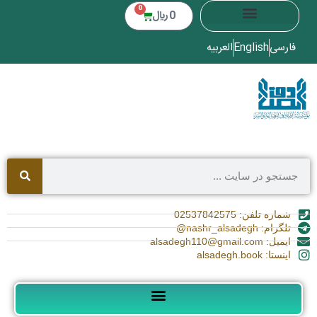
0
0
﷼
فارسی
English
العربیه
شماره تلفن: 02537842575
تلگرام: nashr_alsadegh@
ایمیل: alsadegh110@gmail.com
اینستا: alsadegh.book