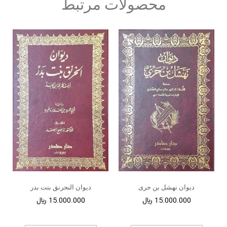
محصولات مرتبط
دیوان نهشل بن حری
دیوان النحرنق بنت بدر
15.000.000
﷼
15.000.000
﷼