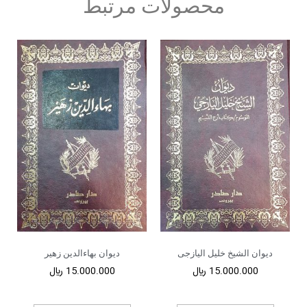
محصولات مرتبط
دیوان الشیخ خلیل الیازجی
دیوان بهاءالدین زهیر
15.000.000
﷼
15.000.000
﷼