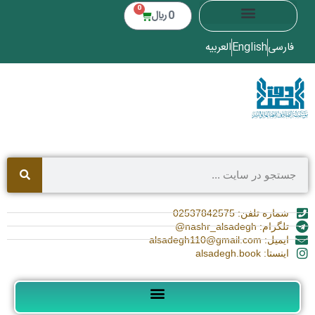
0
0
﷼
فارسی
English
العربیه
شماره تلفن: 02537842575
تلگرام: nashr_alsadegh@
ایمیل: alsadegh110@gmail.com
اینستا: alsadegh.book