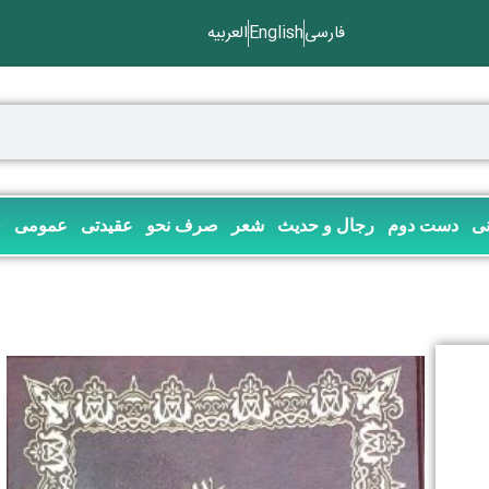
فارسی
English
العربیه
نی
دست دوم
رجال و حدیث
شعر
صرف نحو
عقیدتی
عمومی
ف