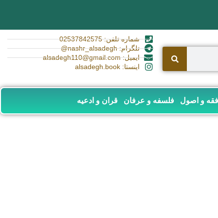
شماره تلفن: 02537842575
تلگرام: nashr_alsadegh@
ایمیل: alsadegh110@gmail.com
اینستا: alsadegh.book
قه و اصول
فلسفه و عرفان
قران و ادعیه