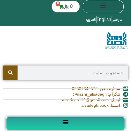
0
0
﷼
فارسی
English
العربیه
شماره تلفن: 02537842575
تلگرام: nashr_alsadegh@
ایمیل: alsadegh110@gmail.com
اینستا: alsadegh.book