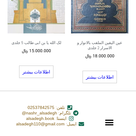
عین الیقین الملقب بالانوار و
لک الله یا بن ابی طالب 5 جلدی
الاسرار 2 جلدی
15.000.000
﷼
18.000.000
﷼
اطلاعات بیشتر
اطلاعات بیشتر
تلفن: 02537842575
تلگرام: nashr_alsadegh@
اینستا: alsadegh.book
ایمیل: alsadegh110@gmail.com