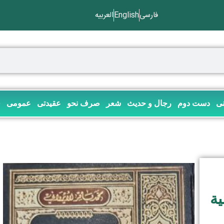
فارسی
English
العربیه
نی
دست دوم
رجال و حدیث
شعر
صرف نحو
عقیدتی
عمومی
ف
یة