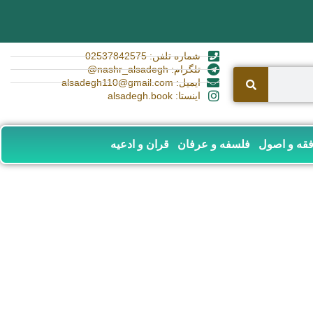
شماره تلفن: 02537842575
تلگرام: nashr_alsadegh@
ایمیل: alsadegh110@gmail.com
اینستا: alsadegh.book
قه و اصول
فلسفه و عرفان
قران و ادعیه