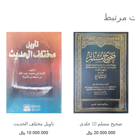
 مرتبط
صحیح مسلم 10 جلدی
تاویل مختلف الحدیث
20.000.000
﷼
10.000.000
﷼