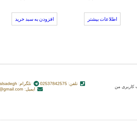
اطلاعات بیشتر
افزودن به سبد خرید
تلفن: 02537842575
تلگرام: nashr_alsadegh@
کاربری من
ایمیل: alsadegh110@gmail.com