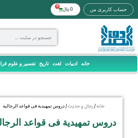
0
0
﷼
حساب کاربری من
خانه
ادبیات
لغت
تاریخ
تفسیر و علوم قرا
خانه
رجال و حدیث
/
/ دروس تمهیدیة فی قواعد الرجالیة
دروس تمهیدیة فی قواعد الرجال