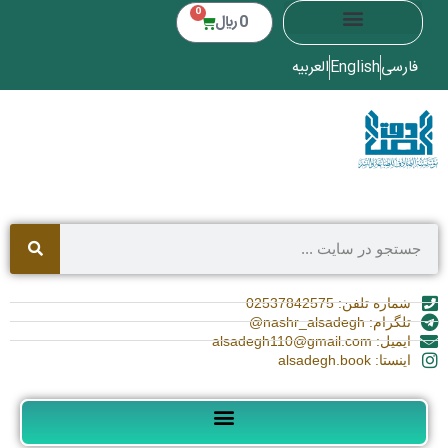
0
0
﷼
فارسی
English
العربیه
شماره تلفن: 02537842575
تلگرام: nashr_alsadegh@
ایمیل: alsadegh110@gmail.com
اینستا: alsadegh.book