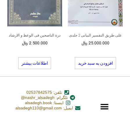
علی طریق التفسیر البیانی 2 جلدی
درة الناصحین فی الوعظ و الارشاد
25.000.000
﷼
2.500.000
﷼
افزودن به سبد خرید
اطلاعات بیشتر
تلفن: 02537842575
تلگرام: nashr_alsadegh@
اینستا: alsadegh.book
ایمیل: alsadegh110@gmail.com