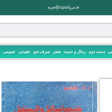
فارسی
English
العربیه
نی
دست دوم
رجال و حدیث
شعر
صرف نحو
عقیدتی
عمومی
ف