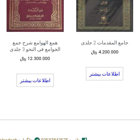
جامع المقدمات 2 جلدی
همع الهوامع شرح جمع
الجوامع فی النحو 3 جلدی
4.200.000
﷼
12.300.000
﷼
اطلاعات بیشتر
اطلاعات بیشتر
تلفن: 02537842575
تلگرام: nashr_alsadegh@