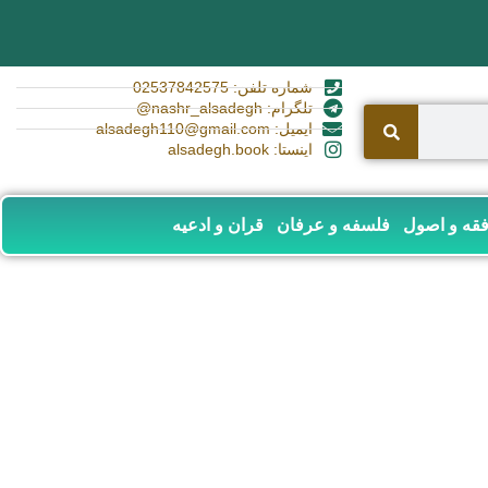
شماره تلفن: 02537842575
تلگرام: nashr_alsadegh@
ایمیل: alsadegh110@gmail.com
اینستا: alsadegh.book
قه و اصول
فلسفه و عرفان
قران و ادعیه