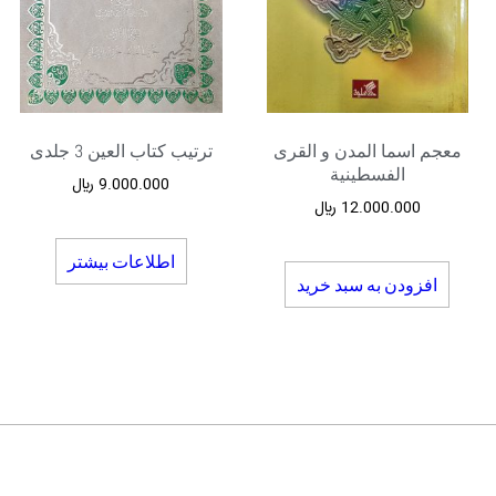
معجم اسما المدن و القری
ترتیب کتاب العین 3 جلدی
الفسطینیة
9.000.000
﷼
12.000.000
﷼
اطلاعات بیشتر
افزودن به سبد خرید