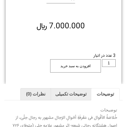
7.000.000
﷼
3 عدد در انبار
افزودن به سبد خرید
توضیحات
توضیحات تکمیلی
نظرات (0)
توضیحات
خُلاصَةُ الأقْوال فی مَعْرفَةِ أحْوالِ الرّجال مشهور به رجال حِلّی، از
اصول هشتگانه رجالی شیعه؛ اثر مشهور علامه حلی (متوفای ۷۲۶