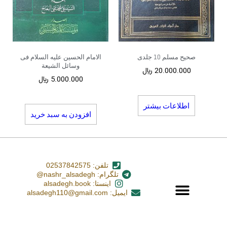
صحیح مسلم 10 جلدی
الامام الحسین علیه السلام فی
وسائل الشیعة
20.000.000
﷼
5.000.000
﷼
اطلاعات بیشتر
افزودن به سبد خرید
تلفن: 02537842575
تلگرام: nashr_alsadegh@
اینستا: alsadegh.book
ایمیل: alsadegh110@gmail.com