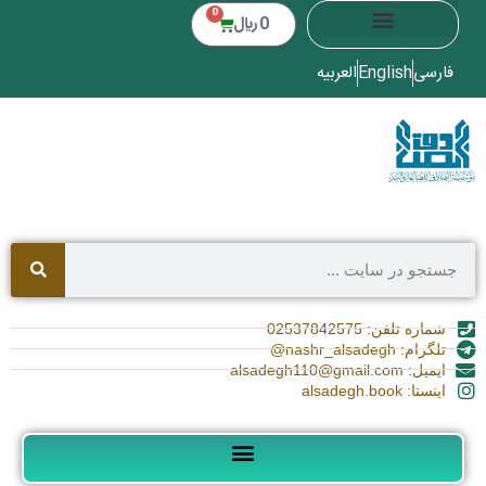
0
0
﷼
فارسی
English
العربیه
شماره تلفن: 02537842575
تلگرام: nashr_alsadegh@
ایمیل: alsadegh110@gmail.com
اینستا: alsadegh.book