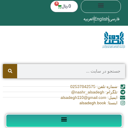
0
0
﷼
فارسی
English
العربیه
شماره تلفن: 02537842575
تلگرام: nashr_alsadegh@
ایمیل: alsadegh110@gmail.com
اینستا: alsadegh.book