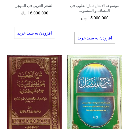
موسوعة الامثال ثمار القلوب فی
الشعر العربی فی المهجر
المضاف و المنسوب
16.000.000
﷼
15.000.000
﷼
افزودن به سبد خرید
افزودن به سبد خرید