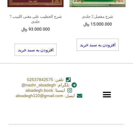
شرح مفصل 2 جلدی
شرح الخطیب علی مغنی اللبیب 7
جلدی
15.000.000
﷼
93.000.000
﷼
افزودن به سبد خرید
افزودن به سبد خرید
تلفن: 02537842575
تلگرام: nashr_alsadegh@
اینستا: alsadegh.book
ایمیل: alsadegh110@gmail.com