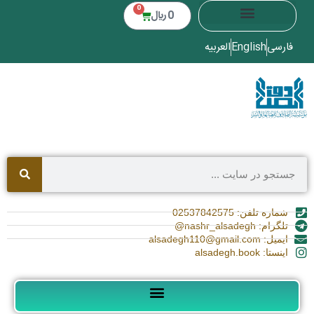
0
0
﷼
فارسی
English
العربیه
شماره تلفن: 02537842575
تلگرام: nashr_alsadegh@
ایمیل: alsadegh110@gmail.com
اینستا: alsadegh.book