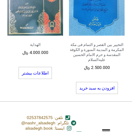
التخییر بین القصر و التمام فی مکة
الهدایة
المکرمة و المدینة المنورة و الکوفة
4.000.000
﷼
المقدسة و حرم الامام الحسین
علیه‌السلام
2.500.000
﷼
اطلاعات بیشتر
افزودن به سبد خرید
تلفن: 02537842575
تلگرام: nashr_alsadegh@
اینستا: alsadegh.book