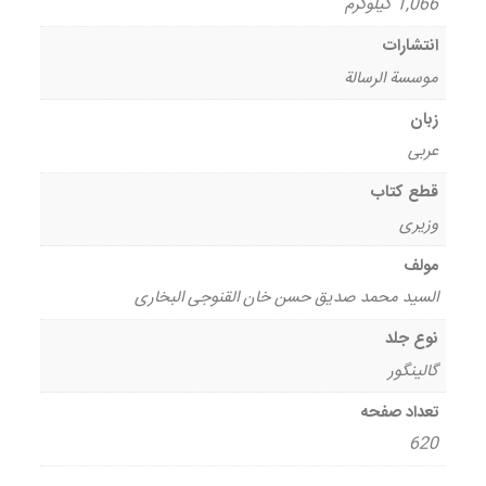
1,066 کیلوگرم
انتشارات
موسسة الرسالة
زبان
عربی
قطع کتاب
وزیری
مولف
السید محمد صدیق حسن خان القنوجی البخاری
نوع جلد
گالینگور
تعداد صفحه
620