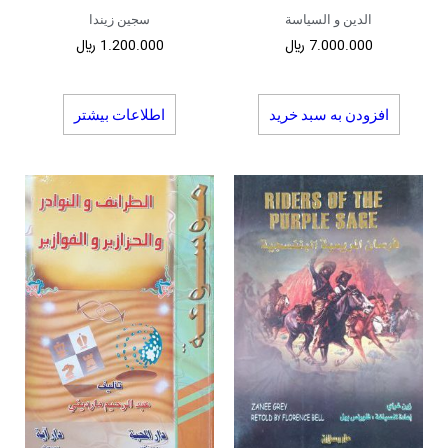
الدین و السیاسة
سجین زیندا
7.000.000
﷼
1.200.000
﷼
افزودن به سبد خرید
اطلاعات بیشتر