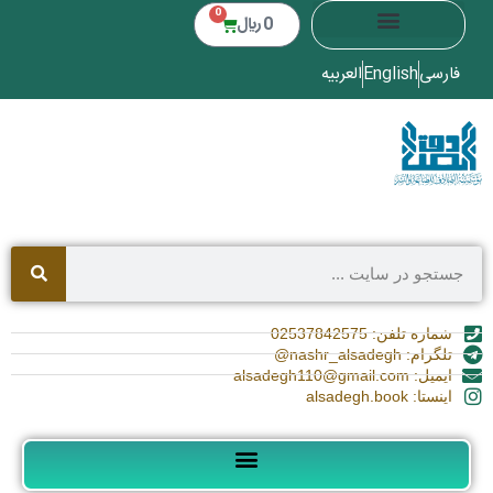
0
0
﷼
فارسی
English
العربیه
شماره تلفن: 02537842575
تلگرام: nashr_alsadegh@
ایمیل: alsadegh110@gmail.com
اینستا: alsadegh.book