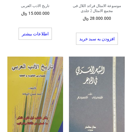
موسوعة الامثال فرائد اللال فی
تاریخ الادب العربی
مجمع الامثال 2 جلدی
15.000.000
﷼
28.000.000
﷼
اطلاعات بیشتر
افزودن به سبد خرید