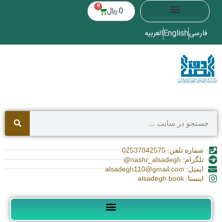
0
0
﷼
فارسی
English
العربیه
شماره تلفن: 02537842575
تلگرام: nashr_alsadegh@
ایمیل: alsadegh110@gmail.com
اینستا: alsadegh.book