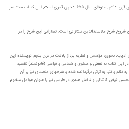
مولف آن عبدالوهاب بن عمادالدین بن ابراهیم زنـجانی شافعـی از علمای قرن هفتم , متوفای سال ۶۵۵ هجری قمری است. این کتـاب مختـصر
 شروح شرح ملاسعدالدین تفتازانی است. تفتازانی این شرح را در
ی ادیب، نحوی، مؤسس و نظریه پرداز بلاغت در قرن پنجم نویسنده این
 در این کتاب به لفظی و معنوی و سَماعی و قیاسی (قانونمند) تقسیم
 نظم و نثر، به ترکی برگردانده شده و شرحهای متعددی نیز بر آن
حسن فیض کاشانی و فاضل هندی در فارسی نیز با عنوان عوامل منظوم