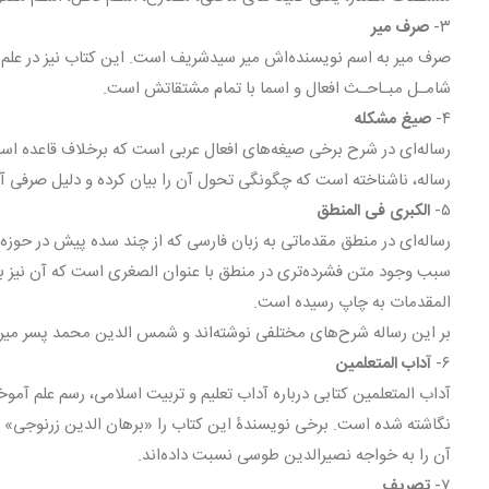
۳-
صرف میر
صرف میر به اسم نویسنده‌اش میر سیدشریف است. این کتاب نیز در عل
شامـل مبـاحـث افعال و اسما با تمام مشتقاتش است.
۴-
صیغ مشکله
رساله‌ای در شرح برخی صیغه‌های افعال عربی است که برخلاف قاعده
رساله، ناشناخته است که چگونگی تحول آن را بیان کرده و دلیل صرفی آ
۵-
الکبری فی المنطق
رساله‌ای در منطق مقدماتی به زبان فارسی که از چند سده پیش در حوزه‌ه
سبب وجود متن فشرده‌تری در منطق با عنوان الصغری است که آن نیز به
المقدمات به چاپ رسیده است.
بر این رساله شرح‌های مختلفی نوشته‌اند و شمس الدین محمد پسر میر سی
۶-
آداب المتعلمین
آداب المتعلمین کتابی درباره آداب تعلیم و تربیت اسلامی، رسم علم آم
نگاشته شده است. برخی نویسندۀ این کتاب را «برهان الدین زرنوجی» ف
آن را به خواجه نصیرالدین طوسی نسبت داده‌اند.
۷-
تصریف