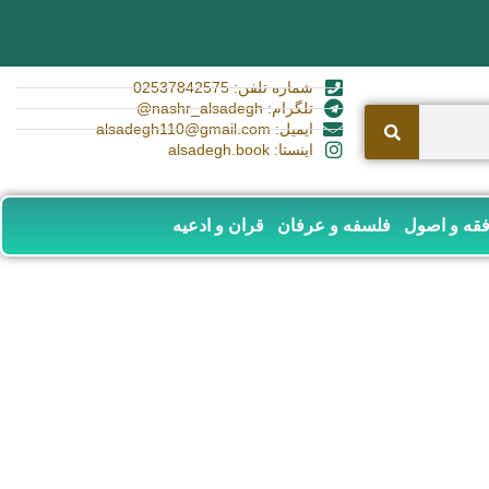
شماره تلفن: 02537842575
تلگرام: nashr_alsadegh@
ایمیل: alsadegh110@gmail.com
اینستا: alsadegh.book
قه و اصول
فلسفه و عرفان
قران و ادعیه