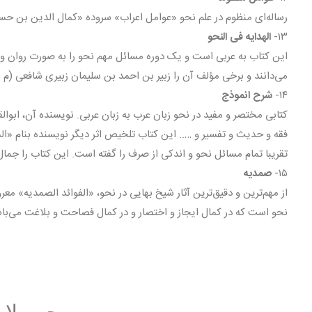
رساله‌ای منظوم در علم نحو «عوامل اعراب» سروده «کمال الدین بن حس
۱۳-
الهدایه فی النحو
این کتاب به عربی است و یک دوره مسائل مهم نحو را به صورت روان و خا
می‌دانند و برخی مؤلف آن را زبیر بن احمد بن سلیمان زبیری شافعی (م ۳۱۷) می‌دانند.
۱۴-
شرح انموذج
کتابی مختصر و مفید در نحو زبان عرب به زبان عربی. نویسنده آن، ابو
فقه و حدیث و تفسیر و ….. این کتاب تلخیص اثر دیگر نویسنده بنام «ا
تقریبا تمام مسائل نحو و اندکی از صرف را گفته است. این کتاب را جما
۱۵-
صمدیه
از مهم‌ترین و دقیق‌ترین آثار شیخ بهایی در نحو، «الفوائد الصمدیه» م
نحو است که در کمال ایجاز و اختصار و در کمال فصاحت و بلاغت می‌با