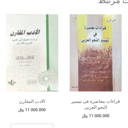
 مرتبط
قراءات معاصرة فی تیسیر
الادب المقارن
النحو العربی
11.000.000
﷼
11.000.000
﷼