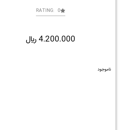
RATING: 0
4.200.000
﷼
ناموجود