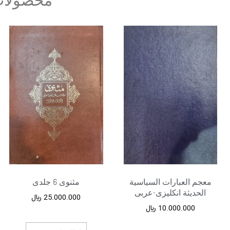
محصولات
معجم العبارات السیاسیة
مثنوی 6 جلدی
الحدیثة انکلیزی-عربی
25.000.000
﷼
10.000.000
﷼