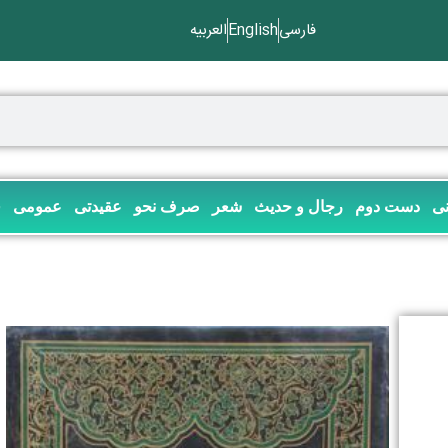
فارسی
English
العربیه
نی
دست دوم
رجال و حدیث
شعر
صرف نحو
عقیدتی
عمومی
ف