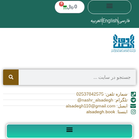
0
0
﷼
فارسی
English
العربیه
شماره تلفن: 02537842575
تلگرام: nashr_alsadegh@
ایمیل: alsadegh110@gmail.com
اینستا: alsadegh.book