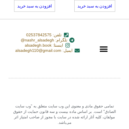
افزودن به سبد خرید
افزودن به سبد خرید
تلفن: 02537842575
تلگرام: nashr_alsadegh@
اینستا: alsadegh.book
ایمیل: alsadegh110@gmail.com
تمامی حقوق مادی و معنوی این وب سایت متعلق به "وب سایت
الصادق" است. بر اساس ماده بیست و سه قانون حمایت از حقوق
مولفان، کلیه آثار ارائه شده در سایت با مجوز از صاحب امتیاز اثر
می‌باشد.‏