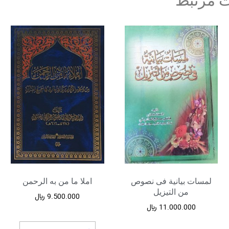
 مرتبط
لمسات بیانیة فی نصوص
املا ما من به الرحمن
من التیزیل
9.500.000
﷼
11.000.000
﷼