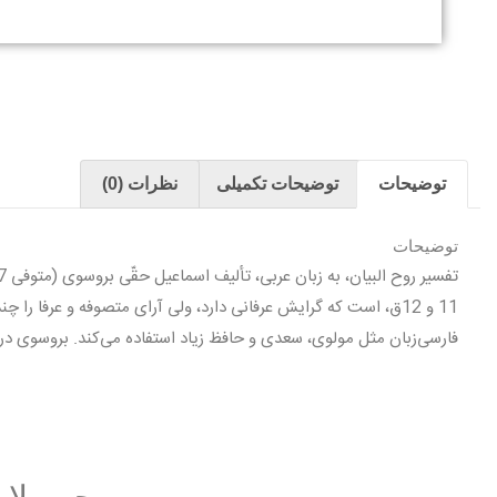
توضیحات
توضیحات تکمیلی
نظرات (0)
توضیحات
11 و 12ق، است كه گرايش عرفانى دارد، ولى آراى متصوفه و عرفا ر
فارسى‌زبان مثل مولوى، سعدى و حافظ زياد استفاده مى‌كند. بروسوى در سال 1117ق، از تأليف «تفسير روح البيان» فراغت ي