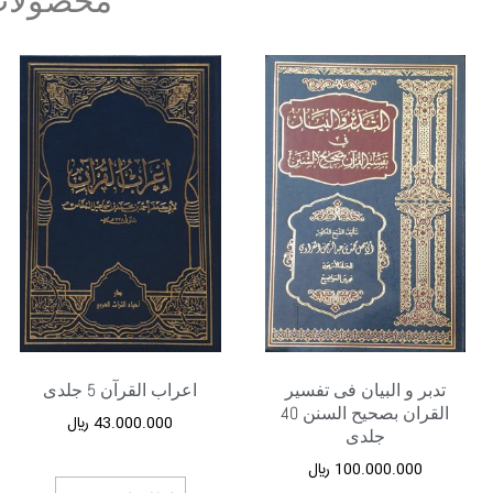
محصولات
تدبر و البیان فی تفسیر
اعراب القرآن 5 جلدی
القران بصحیح السنن 40
43.000.000
﷼
جلدی
100.000.000
﷼