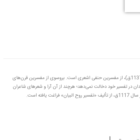
تفسير روح البيان، به زبان عربى، تأليف اسماعيل حقّى بروسوى (متوفى 1137ق)، از مفسرين حنفى اشعرى است. بروسوى از مفسرين قرن‌هاى
ا چندان در تفسير خود دخالت نمى‌دهد؛ هرچند از آن آرا و شعرهاى شاعران
افته است.