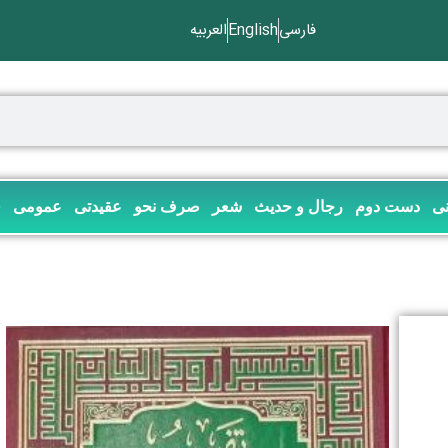
فارسی
English
العربیه
نی
دست دوم
رجال و حدیث
شعر
صرف نحو
عقیدتی
عمومی
ف