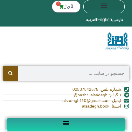
0
0
﷼
فارسی
English
العربیه
شماره تلفن: 02537842575
تلگرام: nashr_alsadegh@
ایمیل: alsadegh110@gmail.com
اینستا: alsadegh.book