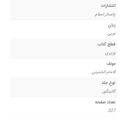
انتشارات
پاسدار اسلام
زبان
عربی
قطع کتاب
وزیری
مولف
الامام الخمینی
نوع جلد
گالینگور
تعداد صفحه
327