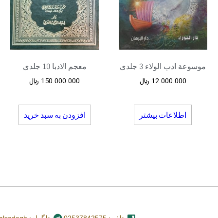
موسوعة ادب الولاء 3 جلدی
معجم الادبا 10 جلدی
12.000.000
﷼
150.000.000
﷼
اطلاعات بیشتر
افزودن به سبد خرید
تلفن: 02537842575
تلگرام: nashr_alsadegh@