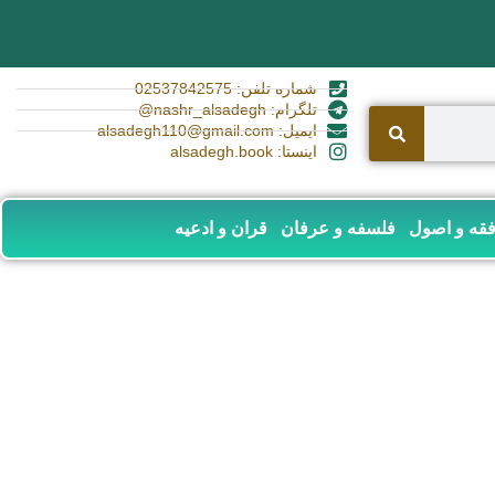
شماره تلفن: 02537842575
تلگرام: nashr_alsadegh@
ایمیل: alsadegh110@gmail.com
اینستا: alsadegh.book
قه و اصول
فلسفه و عرفان
قران و ادعیه