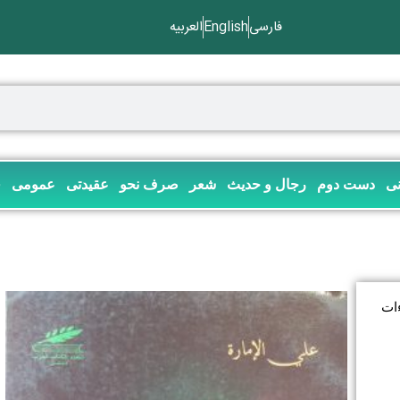
فارسی
English
العربیه
نی
دست دوم
رجال و حدیث
شعر
صرف نحو
عقیدتی
عمومی
ف
ءات