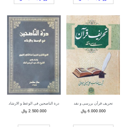
تحریف قرآن بررسی و نقد
درة الناصحین فی الوعظ و الارشاد
6.000.000
﷼
2.500.000
﷼