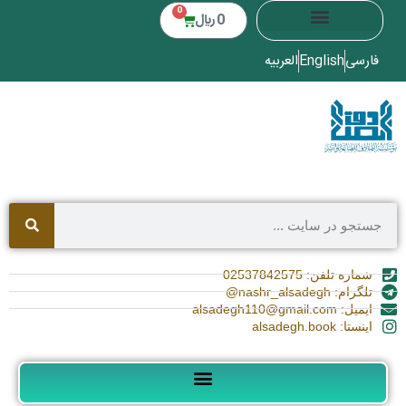
0
0
﷼
فارسی
English
العربیه
شماره تلفن: 02537842575
تلگرام: nashr_alsadegh@
ایمیل: alsadegh110@gmail.com
اینستا: alsadegh.book