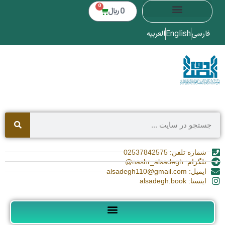
0
0
﷼
فارسی
English
العربیه
شماره تلفن: 02537842575
تلگرام: nashr_alsadegh@
ایمیل: alsadegh110@gmail.com
اینستا: alsadegh.book