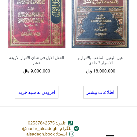
عین الیقین الملقب بالانوار و
العقل الاول فی شان الانوار الاربعة
الاسرار 2 جلدی
عشر
18.000.000
﷼
9.000.000
﷼
اطلاعات بیشتر
افزودن به سبد خرید
تلفن: 02537842575
تلگرام: nashr_alsadegh@
اینستا: alsadegh.book