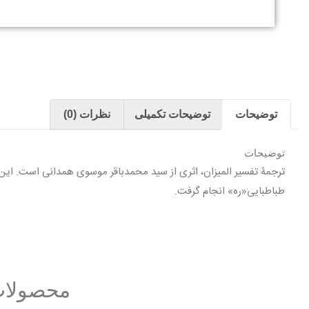
توضیحات
توضیحات تکمیلی
نظرات (0)
توضیحات
ترجمۀ تفسير الميزان، اثرى از سيد محمدباقر موسوى همدانی است. اين
طباطبايى«ره» انجام گرفت.
محصولات