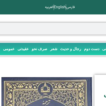
فارسی
English
العربیه
نی
دست دوم
رجال و حدیث
شعر
صرف نحو
عقیدتی
عمومی
ف