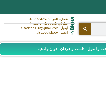
شماره تلفن: 02537842575
تلگرام: nashr_alsadegh@
ایمیل: alsadegh110@gmail.com
اینستا: alsadegh.book
قه و اصول
فلسفه و عرفان
قران و ادعیه