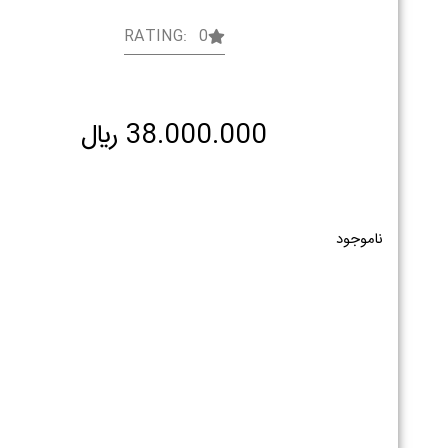
RATING: 0
38.000.000
﷼
ناموجود