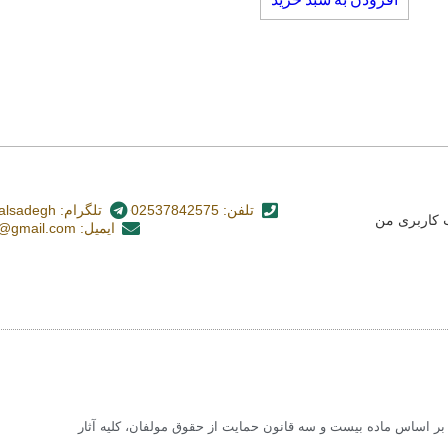
تلفن: 02537842575
تلگرام: nashr_alsadegh@
کاربری من
ایمیل: alsadegh110@gmail.com
 اساس ماده بیست و سه قانون حمایت از حقوق مولفان، کلیه آثار