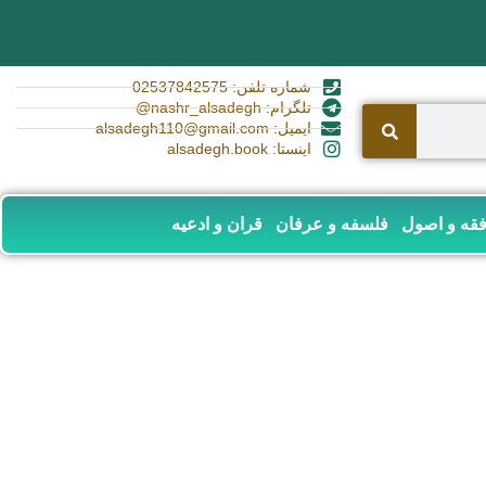
شماره تلفن: 02537842575
تلگرام: nashr_alsadegh@
ایمیل: alsadegh110@gmail.com
اینستا: alsadegh.book
قه و اصول
فلسفه و عرفان
قران و ادعیه