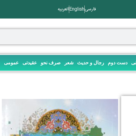
فارسی
English
العربیه
نی
دست دوم
رجال و حدیث
شعر
صرف نحو
عقیدتی
عمومی
ف