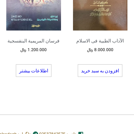
الآداب الطبیة فی الاسلام
فرسان المریمیة البنفسجیة
8.000.000
﷼
1.200.000
﷼
افزودن به سبد خرید
اطلاعات بیشتر
تلفن: 02537842575
تلگرام: nashr_alsadegh@