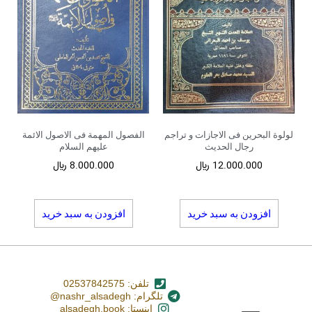
لولوة البحرین فی الاجازات و تراجم
الفصول المهمة فی الاصول الائمة
رجال الحدیث
علیهم السلام
12.000.000
﷼
8.000.000
﷼
افزودن به سبد خرید
افزودن به سبد خرید
تلفن: 02537842575
تلگرام: nashr_alsadegh@
اینستا: alsadegh.book