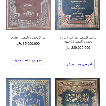
روضة المتقین فی شرح من لا
من لا یحضره الفقیه 4 جلدی
یحضره الفقیه 19 جلدی
35.000.000
﷼
230.000.000
﷼
افزودن به سبد خرید
افزودن به سبد خرید