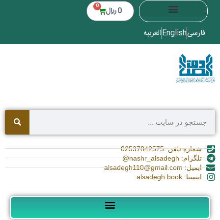
0
0
﷼
فارسی
English
العربیه
شماره تلفن: 02537842575
تلگرام: nashr_alsadegh@
ایمیل: alsadegh110@gmail.com
اینستا: alsadegh.book