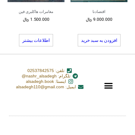
اقتصادنا
مغامرات هاکلبری فین
9.000.000
﷼
1.500.000
﷼
افزودن به سبد خرید
اطلاعات بیشتر
تلفن: 02537842575
تلگرام: nashr_alsadegh@
اینستا: alsadegh.book
ایمیل: alsadegh110@gmail.com