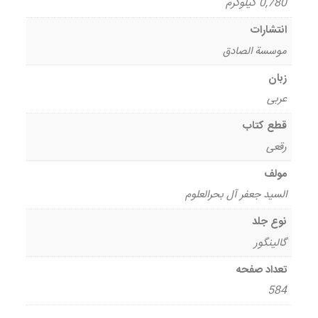
0,780 کیلوگرم
انتشارات
موسسة الصادق
زبان
عربی
قطع کتاب
رقعی
مولف
السید جعفر آل بحرالعلوم
نوع جلد
گالینگور
تعداد صفحه
584