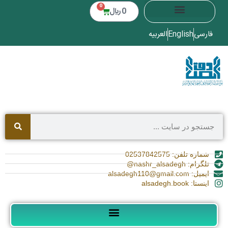
0
0
﷼
فارسی
English
العربیه
شماره تلفن: 02537842575
تلگرام: nashr_alsadegh@
ایمیل: alsadegh110@gmail.com
اینستا: alsadegh.book