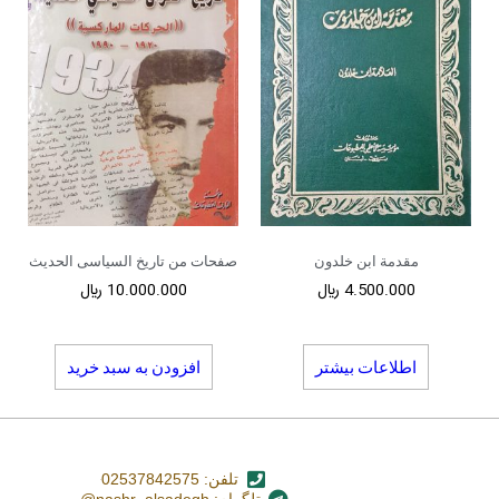
مقدمة ابن خلدون
صفحات من تاریخ السیاسی الحدیث
4.500.000
﷼
10.000.000
﷼
اطلاعات بیشتر
افزودن به سبد خرید
تلفن: 02537842575