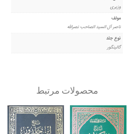
وزیری
مولف
ناصر آل السید الصاحب نصرالله
نوع جلد
گالینگور
محصولات مرتبط