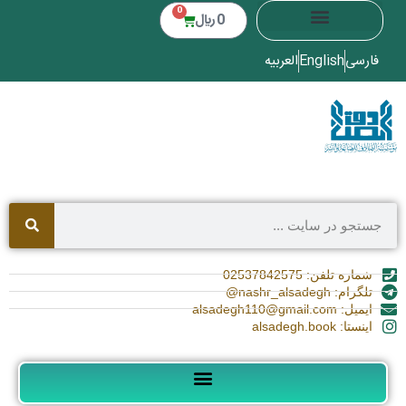
0
0
﷼
فارسی
English
العربیه
شماره تلفن: 02537842575
تلگرام: nashr_alsadegh@
ایمیل: alsadegh110@gmail.com
اینستا: alsadegh.book