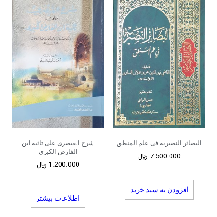
البصائر النصیریة فی علم المنطق
شرح القیصری علی تائیة ابن
الفارض الکبری
7.500.000
﷼
1.200.000
﷼
افزودن به سبد خرید
اطلاعات بیشتر