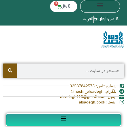
0
0
﷼
فارسی
English
العربیه
شماره تلفن: 02537842575
تلگرام: nashr_alsadegh@
ایمیل: alsadegh110@gmail.com
اینستا: alsadegh.book