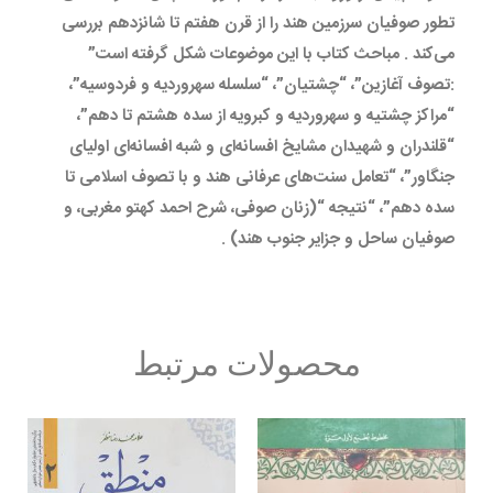
تطور صوفیان سرزمین هند را از قرن هفتم تا شانزدهم بررسی
می‌کند . مباحث کتاب با این موضوعات شکل گرفته است”
:تصوف آغازین”، “چشتیان”، “سلسله سهروردیه و فردوسیه”،
“مراکز چشتیه و سهروردیه و کبرویه از سده هشتم تا دهم”،
“قلندران و شهیدان مشایخ افسانه‌ای و شبه افسانه‌ای اولیای
جنگاور”، “تعامل سنت‌های عرفانی هند و با تصوف اسلامی تا
سده دهم”، “نتیجه “(زنان صوفی، شرح احمد کهتو مغربی، و
صوفیان ساحل و جزایر جنوب هند) .
محصولات مرتبط