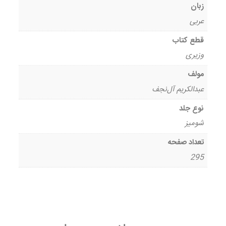
زبان
عربی
قطع کتاب
وزیری
مولف
عبدالکریم آل‌نجف
نوع جلد
شومیز
تعداد صفحه
295