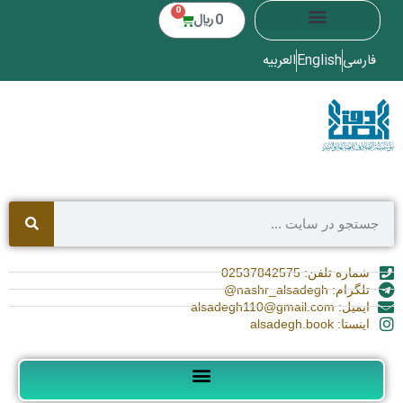
0
0
﷼
فارسی
English
العربیه
شماره تلفن: 02537842575
تلگرام: nashr_alsadegh@
ایمیل: alsadegh110@gmail.com
اینستا: alsadegh.book