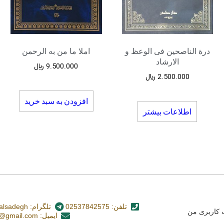
درة الناصحین فی الوعظ و
املا ما من به الرحمن
الارشاد
9.500.000
﷼
2.500.000
﷼
افزودن به سبد خرید
اطلاعات بیشتر
تلفن: 02537842575
تلگرام: nashr_alsadegh@
کاربری من
ایمیل: alsadegh110@gmail.com