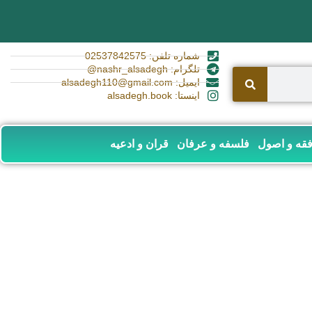
شماره تلفن: 02537842575
تلگرام: nashr_alsadegh@
ایمیل: alsadegh110@gmail.com
اینستا: alsadegh.book
قه و اصول
فلسفه و عرفان
قران و ادعیه