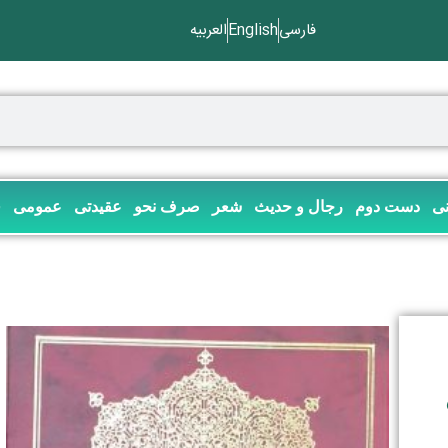
فارسی
English
العربیه
نی
دست دوم
رجال و حدیث
شعر
صرف نحو
عقیدتی
عمومی
ف