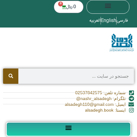
0
0
﷼
فارسی
English
العربیه
شماره تلفن: 02537842575
تلگرام: nashr_alsadegh@
ایمیل: alsadegh110@gmail.com
اینستا: alsadegh.book