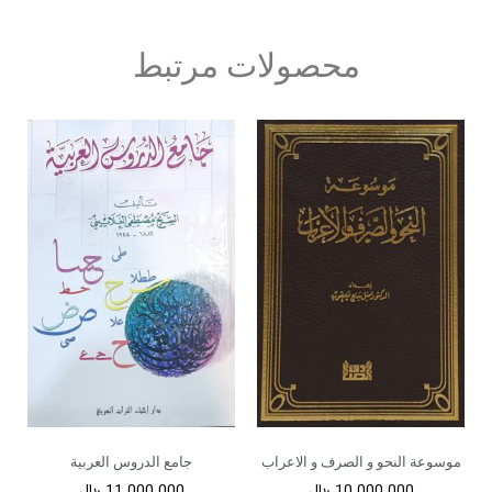
محصولات مرتبط
موسوعة النحو و الصرف و الاعراب
جامع الدروس العربیة
10.000.000
﷼
11.000.000
﷼