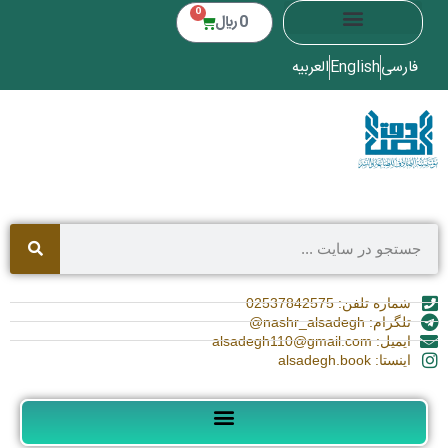
0
0
﷼
فارسی
English
العربیه
شماره تلفن: 02537842575
تلگرام: nashr_alsadegh@
ایمیل: alsadegh110@gmail.com
اینستا: alsadegh.book