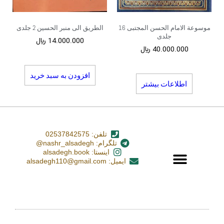
موسوعة الامام الحسن المجتبی 16
الطریق الی منبر الحسین 2 جلدی
جلدی
14.000.000
﷼
40.000.000
﷼
افزودن به سبد خرید
اطلاعات بیشتر
تلفن: 02537842575
تلگرام: nashr_alsadegh@
اینستا: alsadegh.book
ایمیل: alsadegh110@gmail.com