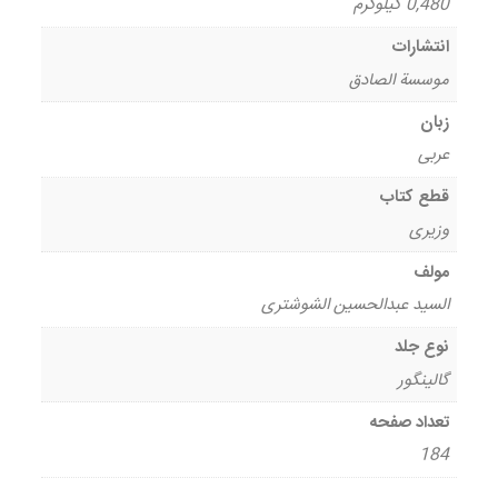
0,480 کیلوگرم
انتشارات
موسسة الصادق
زبان
عربی
قطع کتاب
وزیری
مولف
السید عبدالحسین الشوشتری
نوع جلد
گالینگور
تعداد صفحه
184