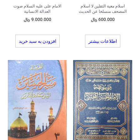
اسلام معیة الثقلین لا اسلام
الامام علی علیه السلام صوت
المصحف منسلخا عن الحدیث
العدالة الانسانیة
600.000
﷼
9.000.000
﷼
اطلاعات بیشتر
افزودن به سبد خرید