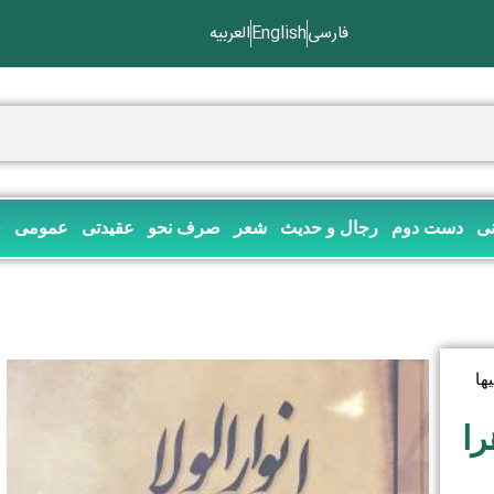
فارسی
English
العربیه
نی
دست دوم
رجال و حدیث
شعر
صرف نحو
عقیدتی
عمومی
ف
ها
را