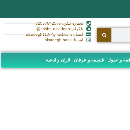
شماره تلفن: 02537842575
تلگرام: nashr_alsadegh@
ایمیل: alsadegh110@gmail.com
اینستا: alsadegh.book
قه و اصول
فلسفه و عرفان
قران و ادعیه