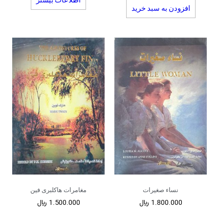
افزودن به سبد خرید
نساء صغیرات
مغامرات هاکلبری فین
1.800.000
﷼
1.500.000
﷼