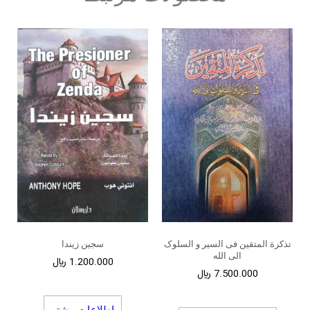
تذکرة المتقین فی السیر و السلوک
سجین زیندا
الی الله
1.200.000
﷼
7.500.000
﷼
اطلاعات بیشتر