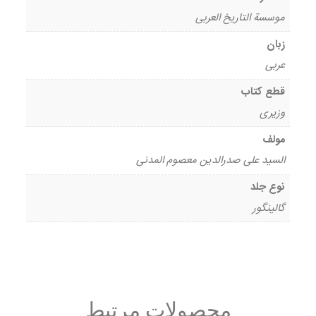
موسسة التاریخ العربی
زبان
عربی
قطع کتاب
وزیری
مولف
السید علی صدرالدین معصوم المدنی
نوع جلد
گالینگور
محصولات مرتبط