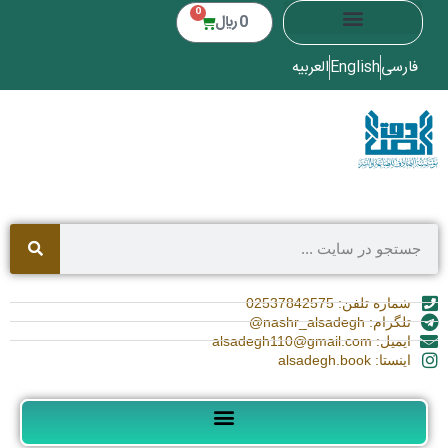
0
0
﷼
فارسی
English
العربیه
شماره تلفن: 02537842575
تلگرام: nashr_alsadegh@
ایمیل: alsadegh110@gmail.com
اینستا: alsadegh.book