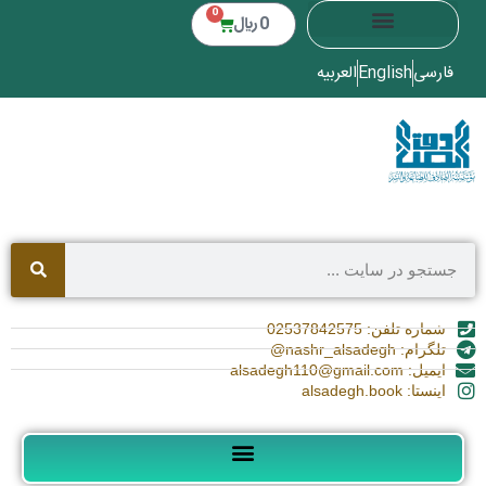
0
0
﷼
فارسی
English
العربیه
شماره تلفن: 02537842575
تلگرام: nashr_alsadegh@
ایمیل: alsadegh110@gmail.com
اینستا: alsadegh.book