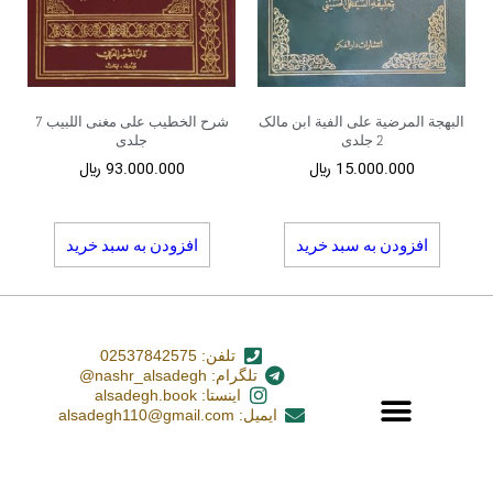
البهجة المرضیة علی الفیة ابن مالک
شرح الخطیب علی مغنی اللبیب 7
2 جلدی
جلدی
15.000.000
﷼
93.000.000
﷼
افزودن به سبد خرید
افزودن به سبد خرید
تلفن: 02537842575
تلگرام: nashr_alsadegh@
اینستا: alsadegh.book
ایمیل: alsadegh110@gmail.com