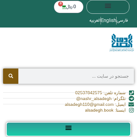
0
0
﷼
فارسی
English
العربیه
شماره تلفن: 02537842575
تلگرام: nashr_alsadegh@
ایمیل: alsadegh110@gmail.com
اینستا: alsadegh.book