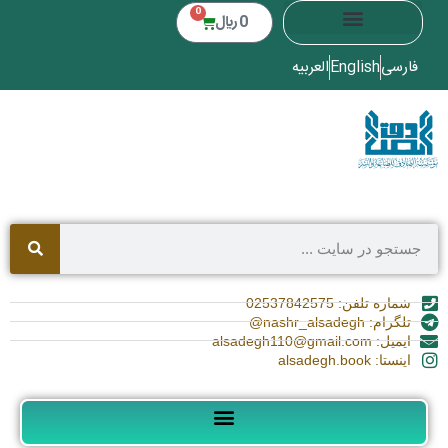
0
0
﷼
فارسی
English
العربیه
شماره تلفن: 02537842575
تلگرام: nashr_alsadegh@
ایمیل: alsadegh110@gmail.com
اینستا: alsadegh.book