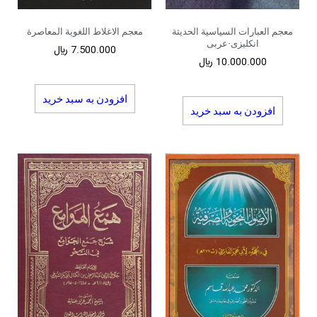
معجم العبارات السیاسیة الحدیثة
معجم الاغلاط اللغویة المعاصرة
انکلیزی-عربی
7.500.000
﷼
10.000.000
﷼
افزودن به سبد خرید
افزودن به سبد خرید