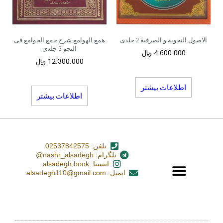
الاصول النحویة و الصرفیة 2 جلدی
همع الهوامع شرح جمع الجوامع فی
النحو 3 جلدی
4.600.000
﷼
12.300.000
﷼
اطلاعات بیشتر
اطلاعات بیشتر
تلفن: 02537842575
تلگرام: nashr_alsadegh@
اینستا: alsadegh.book
ایمیل: alsadegh110@gmail.com