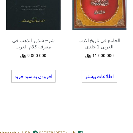
الجامع فی تاریخ الادب
شرح شذور الذهب فی
العربی 2 جلدی
معرفة کلام العرب
11.000.000
﷼
9.000.000
﷼
اطلاعات بیشتر
افزودن به سبد خرید
تلفن: 02537842575
تلگرام: nashr_alsadegh@