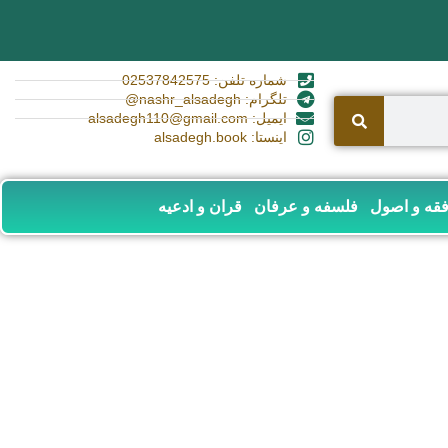
شماره تلفن: 02537842575
تلگرام: nashr_alsadegh@
ایمیل: alsadegh110@gmail.com
اینستا: alsadegh.book
قه و اصول
فلسفه و عرفان
قران و ادعیه