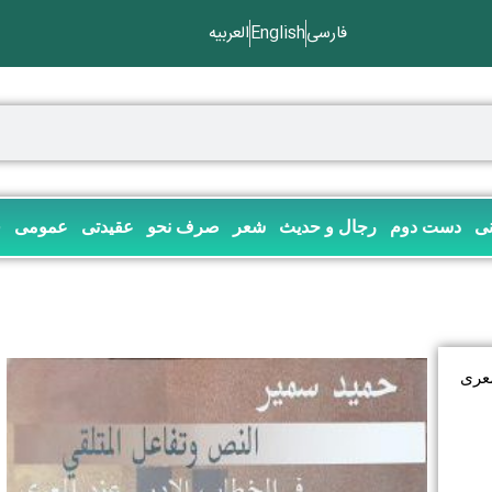
فارسی
English
العربیه
نی
دست دوم
رجال و حدیث
شعر
صرف نحو
عقیدتی
عمومی
ف
معری